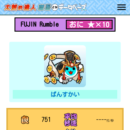
おに ★×10
FUJIN Rumble
ばんすかい
751
----
打/秒