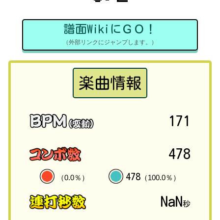
譜面WikiにＧＯ！
（外部リンクにジャンプします。）
楽曲情報
171
478
478
（0.0％）
（100.0％）
NaN
秒