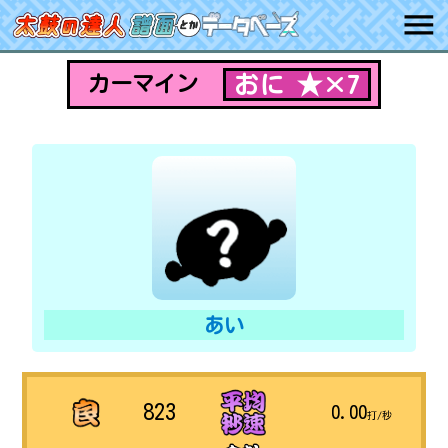
おに ★×7
カーマイン
あい
823
0.00
打/秒