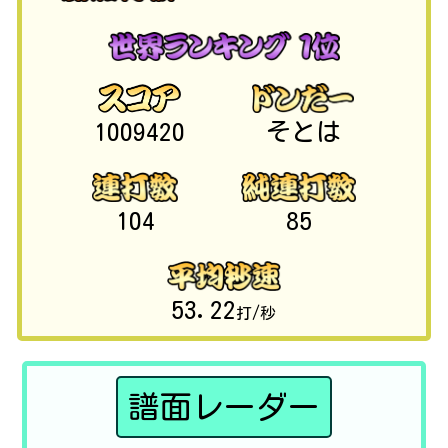
1009420
そとは
104
85
53.22
打/秒
譜面レーダー