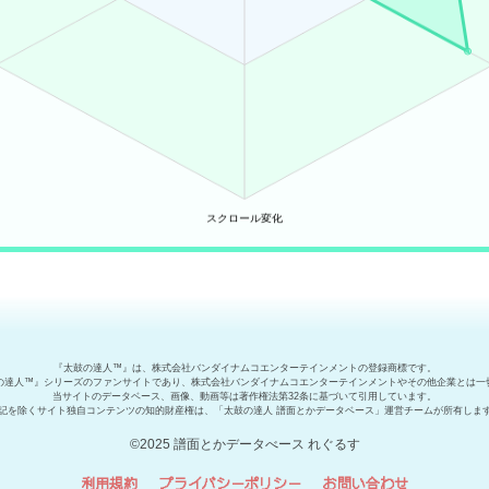
『太鼓の達人™』は、株式会社バンダイナムコエンターテインメントの登録商標です。
の達人™』シリーズのファンサイトであり、株式会社バンダイナムコエンターテインメントやその他企業とは一
当サイトのデータベース、画像、動画等は著作権法第32条に基づいて引用しています。
記を除くサイト独自コンテンツの知的財産権は、「太鼓の達人 譜面とかデータベース」運営チームが所有しま
©2025 譜面とかデータべース れぐるす
利用規約
プライバシーポリシー
お問い合わせ