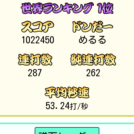
1022450
めるる
287
262
53.24
打/秒