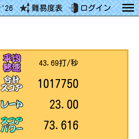
'26
難易度表
ログイン
43.69
打/秒
1017750
23.00
73.616