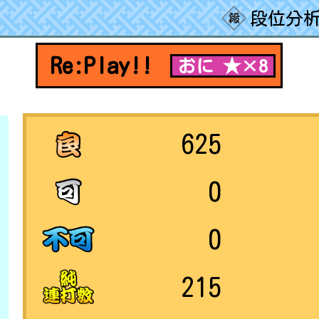
段位分析
Re:Play!!
おに ★×8
625
0
0
215