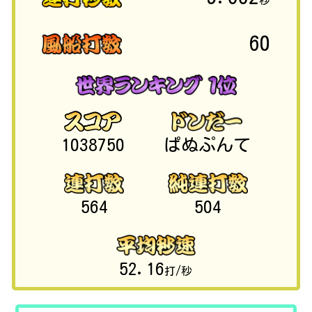
秒
60
1038750
ぱぬぷんて
564
504
52.16
打/秒