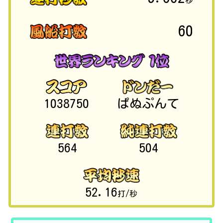
秒
60
1038750
ぱぬぷんて
564
504
52.16
打/秒