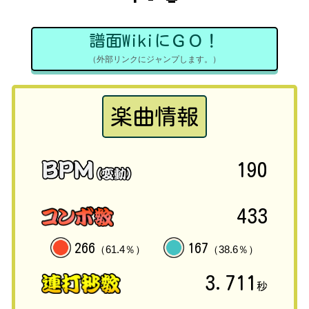
譜面WikiにＧＯ！
（外部リンクにジャンプします。）
楽曲情報
190
433
266
167
（61.4％）
（38.6％）
3.711
秒