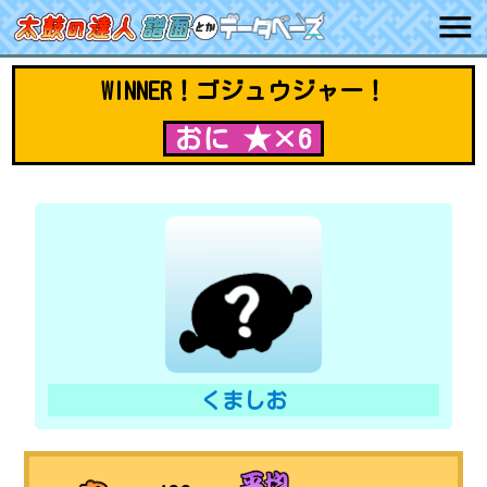
WINNER！ゴジュウジャー！
おに ★×6
くましお