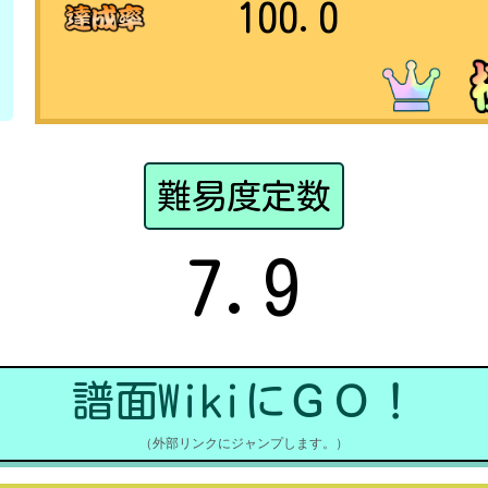
100.0
難易度定数
7.9
譜面WikiにＧＯ！
（外部リンクにジャンプします。）