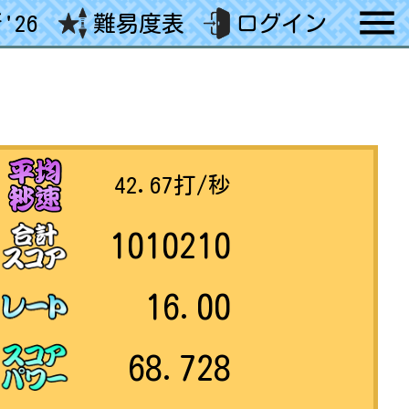
'26
難易度表
ログイン
42.67
打/秒
1010210
16.00
68.728