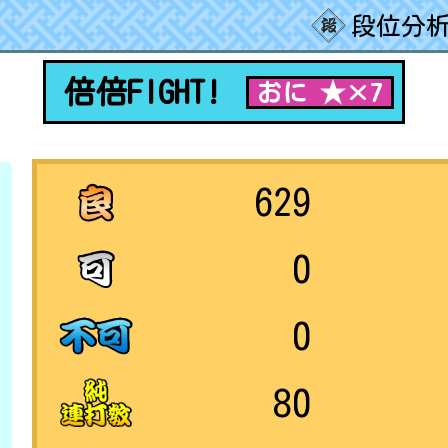
段位分析
倍倍FIGHT!
おに ★×7
629
0
0
80