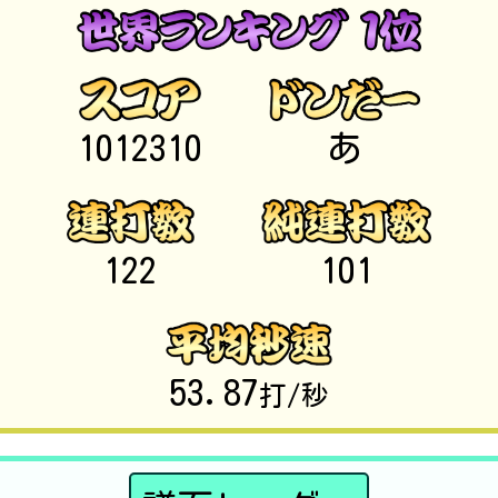
1012310
あ
122
101
53.87
打/秒