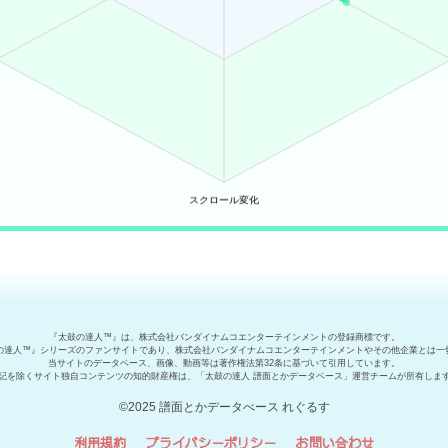
『太鼓の達人™』は、株式会社バンダイナムコエンターテインメントの登録商標です。
の達人™』シリーズのファンサイトであり、株式会社バンダイナムコエンターテインメントやその他企業とは一
当サイトのデータベース、画像、動画等は著作権法第32条に基づいて引用しています。
記を除くサイト独自コンテンツの知的財産権は、「太鼓の達人 譜面とかデータベース」運営チームが所有しま
©2025 譜面とかデータべース れぐるす
利用規約
プライバシーポリシー
お問い合わせ