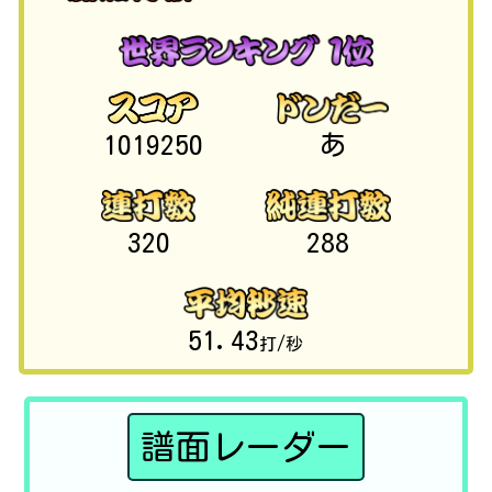
1019250
あ
320
288
51.43
打/秒
譜面レーダー