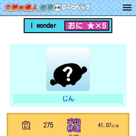
おに ★×5
I wonder
じん
275
41.07
打/秒