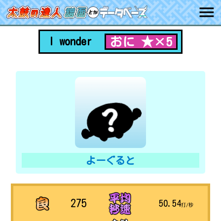
おに ★×5
I wonder
よーぐると
275
50.54
打/秒