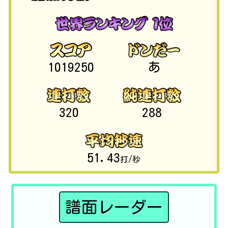
1019250
あ
320
288
51.43
打/秒
譜面レーダー