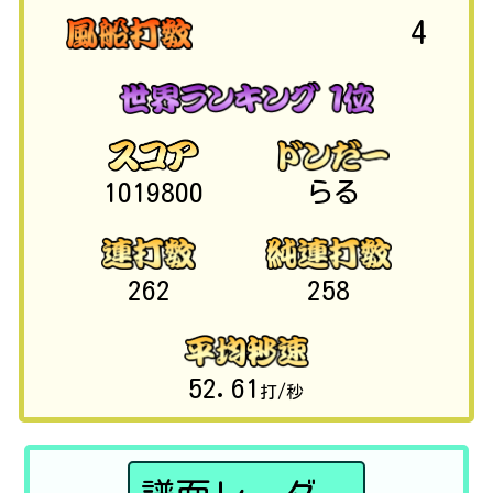
4
1019800
らる
262
258
52.61
打/秒