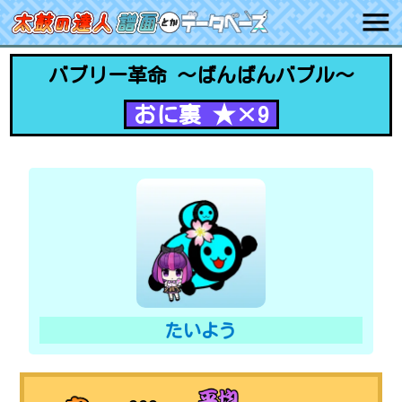
バブリー革命 ～ばんばんバブル～
おに裏 ★×9
たいよう