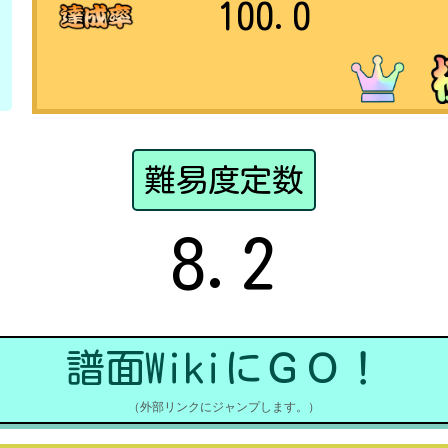
100.0
難易度定数
8.2
譜面WikiにＧＯ！
（外部リンクにジャンプします。）