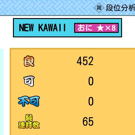
段位分析
NEW KAWAII
おに ★×8
452
0
0
65