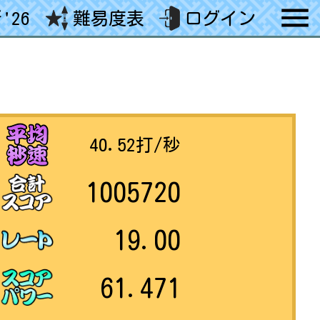
'26
難易度表
ログイン
40.52
打/秒
1005720
19.00
61.471