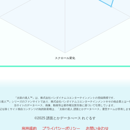
『太鼓の達人™』は、株式会社バンダイナムコエンターテインメントの登録商標です。
の達人™』シリーズのファンサイトであり、株式会社バンダイナムコエンターテインメントやその他企業とは一
当サイトのデータベース、画像、動画等は著作権法第32条に基づいて引用しています。
記を除くサイト独自コンテンツの知的財産権は、「太鼓の達人 譜面とかデータベース」運営チームが所有しま
©2025 譜面とかデータべース れぐるす
利用規約
プライバシーポリシー
お問い合わせ