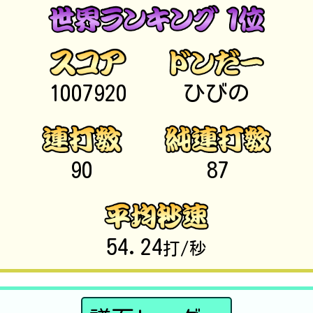
1007920
ひびの
90
87
54.24
打/秒