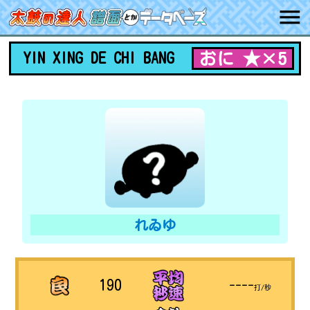
おに ★×5
YIN XING DE CHI BANG
れゐゆ
190
----
打/秒