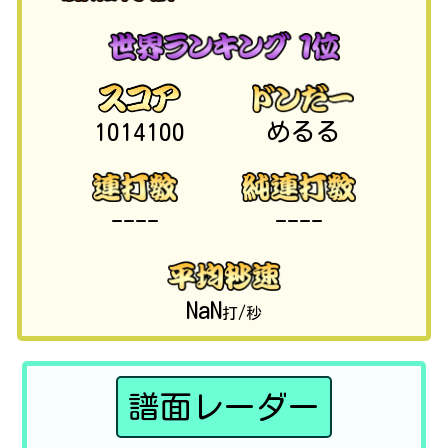
1014100
めるる
----
----
NaN
打/秒
譜面レーダー