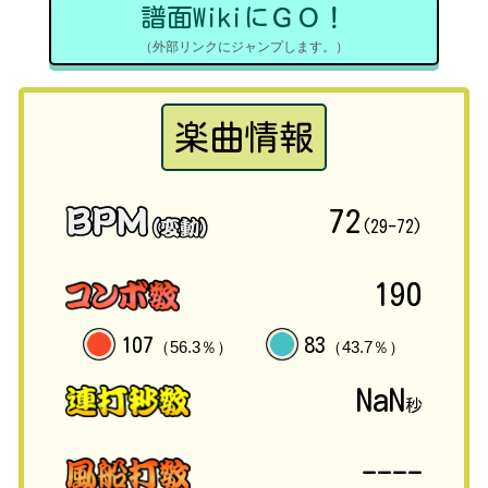
譜面WikiにＧＯ！
（外部リンクにジャンプします。）
楽曲情報
72
(29-72)
190
107
83
（56.3％）
（43.7％）
NaN
秒
----