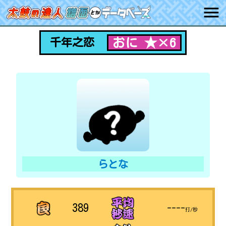
おに ★×6
千年之恋
らとな
389
----
打/秒