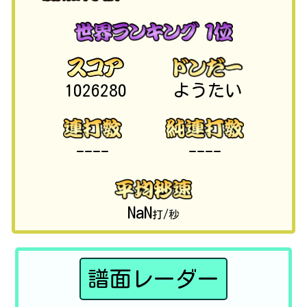
1026280
ようたい
----
----
NaN
打/秒
譜面レーダー