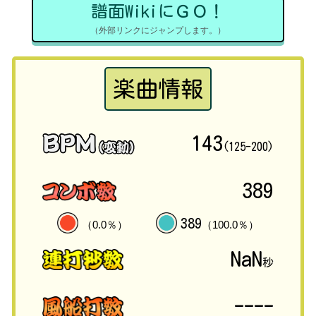
譜面WikiにＧＯ！
（外部リンクにジャンプします。）
楽曲情報
143
(125-200)
389
389
（0.0％）
（100.0％）
NaN
秒
----