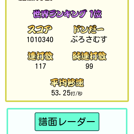
1010340
ぶろさむす
117
99
53.25
打/秒
譜面レーダー