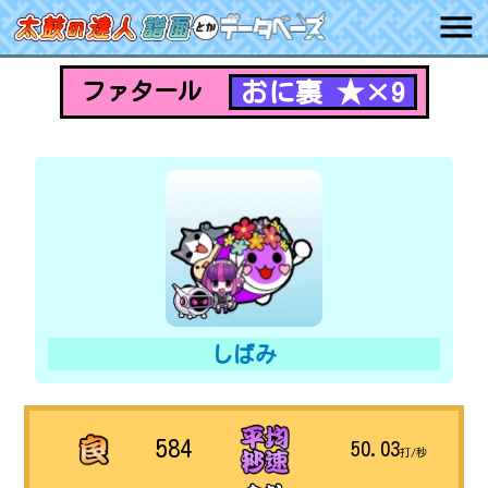
おに裏 ★×9
ファタール
しばみ
584
50.03
打/秒