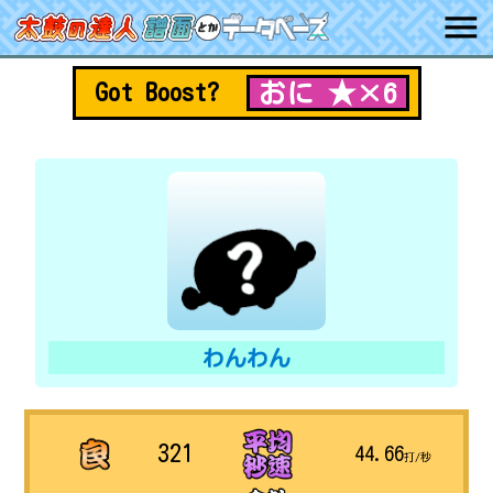
おに ★×6
Got Boost?
わんわん
321
44.66
打/秒