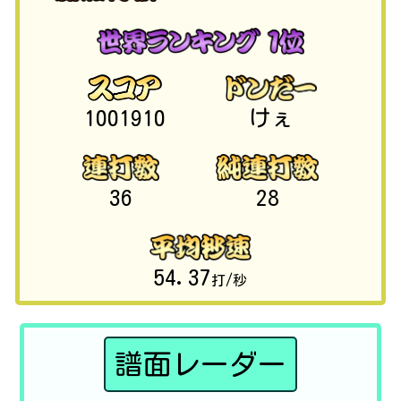
1001910
けぇ
36
28
54.37
打/秒
譜面レーダー