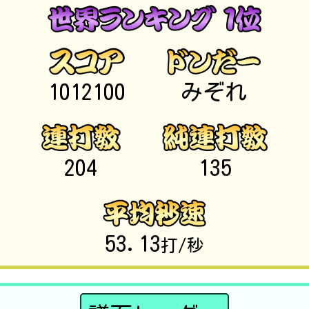
1012100
みぞれ
204
135
53.13
打/秒