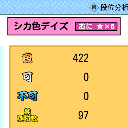
段位分析
シカ色デイズ
おに ★×6
422
0
0
97