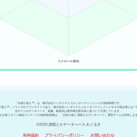
『太鼓の達人™』は、株式会社バンダイナムコエンターテインメントの登録商標です。
の達人™』シリーズのファンサイトであり、株式会社バンダイナムコエンターテインメントやその他企業とは一
当サイトのデータベース、画像、動画等は著作権法第32条に基づいて引用しています。
記を除くサイト独自コンテンツの知的財産権は、「太鼓の達人 譜面とかデータベース」運営チームが所有しま
©2025 譜面とかデータべース れぐるす
利用規約
プライバシーポリシー
お問い合わせ