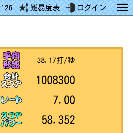
'26
難易度表
ログイン
38.17
打/秒
1008300
7.00
58.352