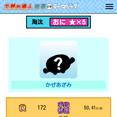
おに ★×5
淘汰
かぜあざみ
172
50.41
打/秒