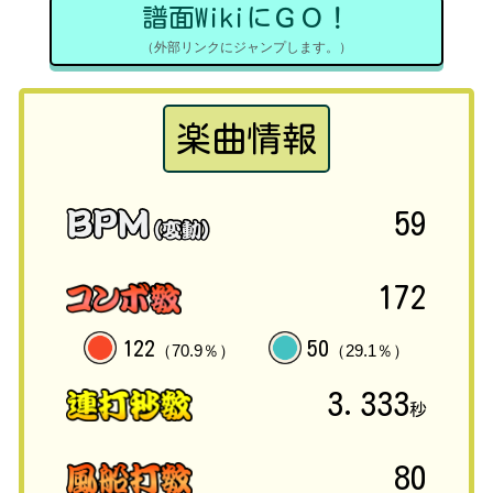
譜面WikiにＧＯ！
（外部リンクにジャンプします。）
楽曲情報
59
172
122
50
（70.9％）
（29.1％）
3.333
秒
80