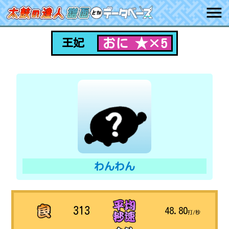
おに ★×5
王妃
わんわん
313
48.80
打/秒