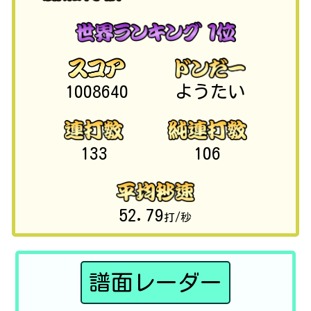
1008640
ようたい
133
106
52.79
打/秒
譜面レーダー