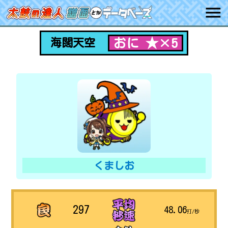
おに ★×5
海闊天空
くましお
297
48.06
打/秒