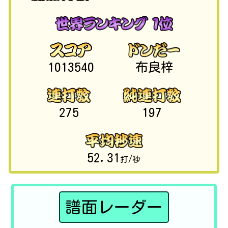
1013540
布良梓
275
197
52.31
打/秒
譜面レーダー