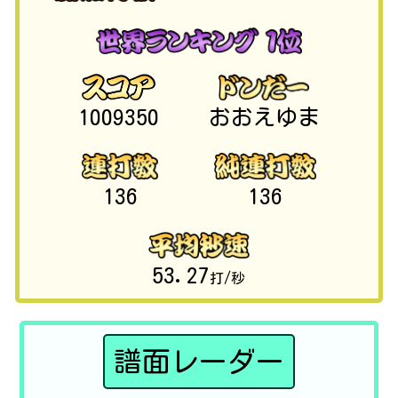
1009350
おおえゆま
136
136
53.27
打/秒
譜面レーダー