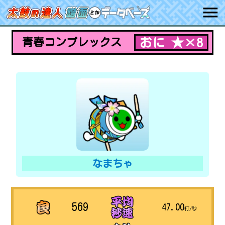
おに ★×8
青春コンプレックス
なまちゃ
569
47.00
打/秒