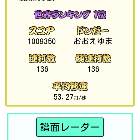
1009350
おおえゆま
136
136
53.27
打/秒
譜面レーダー