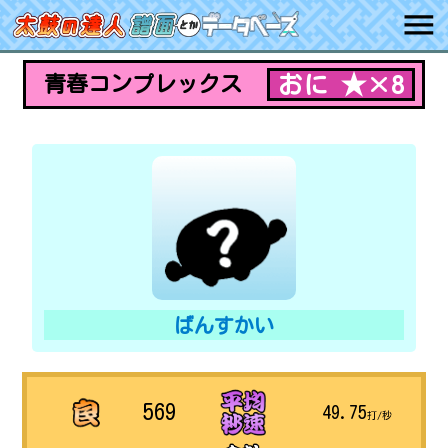
おに ★×8
青春コンプレックス
ばんすかい
569
49.75
打/秒