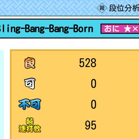
段位分析
Bling-Bang-Bang-Born
おに ★×
528
0
0
95