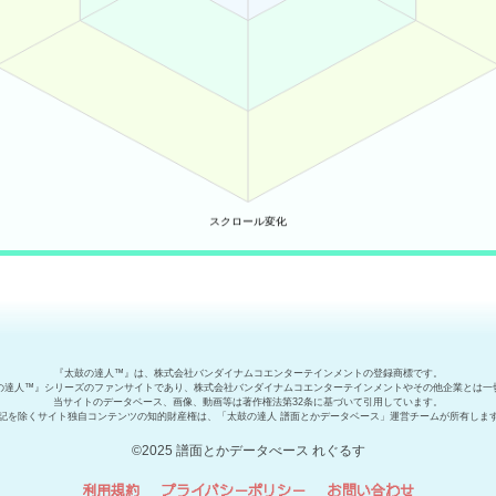
『太鼓の達人™』は、株式会社バンダイナムコエンターテインメントの登録商標です。
の達人™』シリーズのファンサイトであり、株式会社バンダイナムコエンターテインメントやその他企業とは一
当サイトのデータベース、画像、動画等は著作権法第32条に基づいて引用しています。
記を除くサイト独自コンテンツの知的財産権は、「太鼓の達人 譜面とかデータベース」運営チームが所有しま
©2025 譜面とかデータべース れぐるす
利用規約
プライバシーポリシー
お問い合わせ