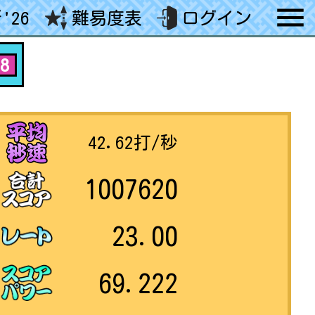
'26
難易度表
ログイン
8
42.62
打/秒
1007620
23.00
69.222