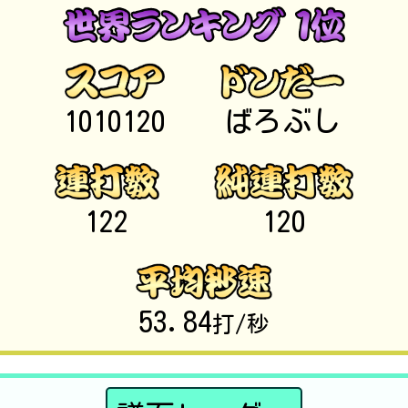
1010120
ばろぶし
122
120
53.84
打/秒