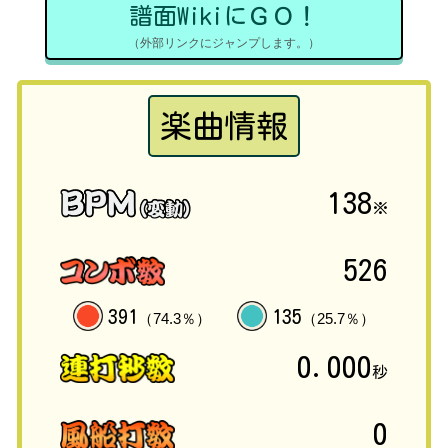
譜面WikiにＧＯ！
（外部リンクにジャンプします。）
楽曲情報
138
※
526
391
135
（74.3％）
（25.7％）
0.000
秒
0