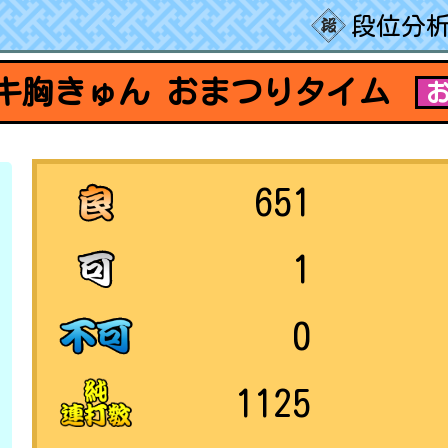
段位分析
キ胸きゅん おまつりタイム
お
651
1
0
1125