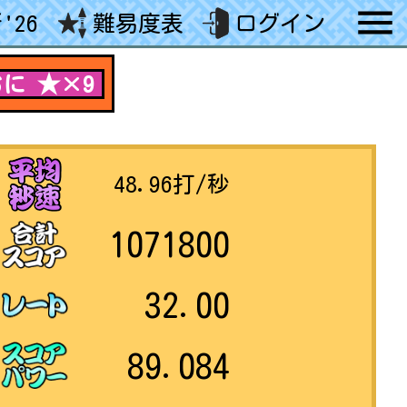
'26
難易度表
ログイン
に ★×9
48.96
打/秒
1071800
32.00
89.084