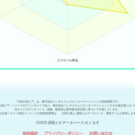
『太鼓の達人™』は、株式会社バンダイナムコエンターテインメントの登録商標です。
の達人™』シリーズのファンサイトであり、株式会社バンダイナムコエンターテインメントやその他企業とは一
当サイトのデータベース、画像、動画等は著作権法第32条に基づいて引用しています。
記を除くサイト独自コンテンツの知的財産権は、「太鼓の達人 譜面とかデータベース」運営チームが所有しま
©2025 譜面とかデータべース れぐるす
利用規約
プライバシーポリシー
お問い合わせ