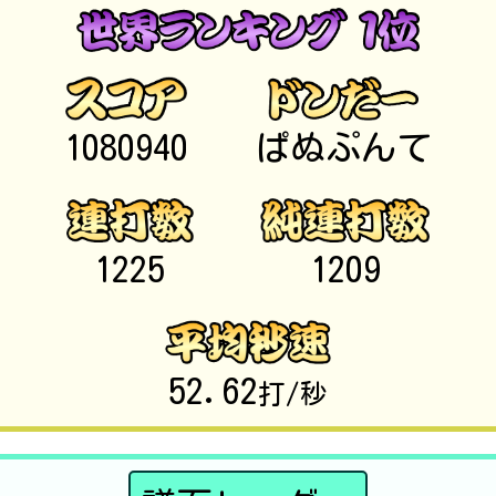
1080940
ぱぬぷんて
1225
1209
52.62
打/秒