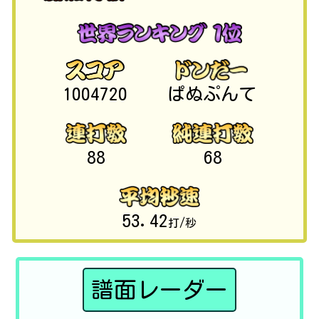
1004720
ぱぬぷんて
88
68
53.42
打/秒
譜面レーダー