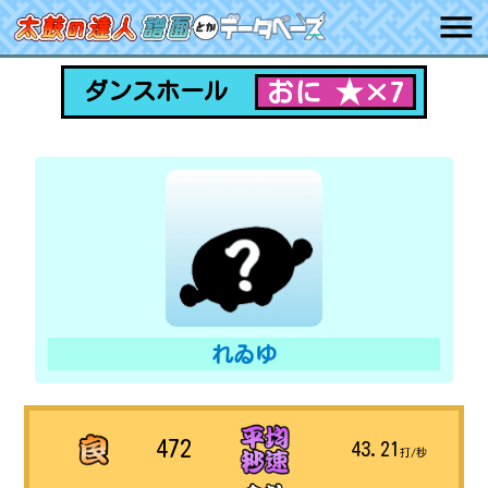
おに ★×7
ダンスホール
れゐゆ
472
43.21
打/秒