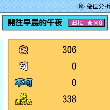
段位分析
開往早晨的午夜
おに ★×6
306
0
0
338