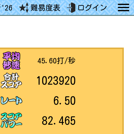
'26
難易度表
ログイン
45.60
打/秒
1023920
6.50
82.465