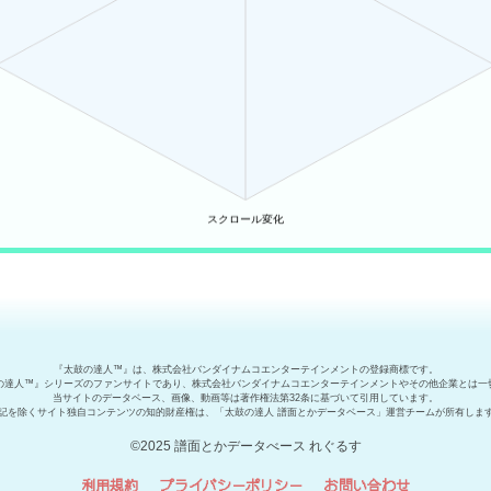
『太鼓の達人™』は、株式会社バンダイナムコエンターテインメントの登録商標です。
の達人™』シリーズのファンサイトであり、株式会社バンダイナムコエンターテインメントやその他企業とは一
当サイトのデータベース、画像、動画等は著作権法第32条に基づいて引用しています。
記を除くサイト独自コンテンツの知的財産権は、「太鼓の達人 譜面とかデータベース」運営チームが所有しま
©2025 譜面とかデータべース れぐるす
利用規約
プライバシーポリシー
お問い合わせ