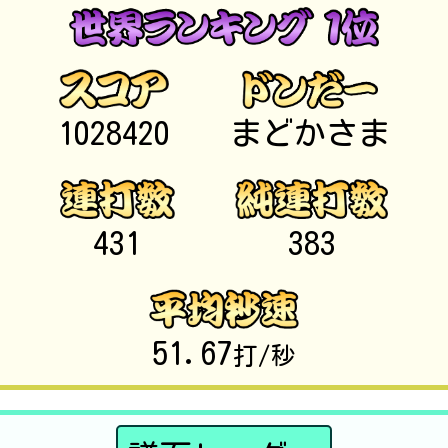
1028420
まどかさま
431
383
51.67
打/秒