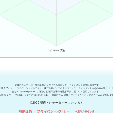
『太鼓の達人™』は、株式会社バンダイナムコエンターテインメントの登録商標です。
の達人™』シリーズのファンサイトであり、株式会社バンダイナムコエンターテインメントやその他企業とは一
当サイトのデータベース、画像、動画等は著作権法第32条に基づいて引用しています。
記を除くサイト独自コンテンツの知的財産権は、「太鼓の達人 譜面とかデータベース」運営チームが所有しま
©2025 譜面とかデータべース れぐるす
利用規約
プライバシーポリシー
お問い合わせ