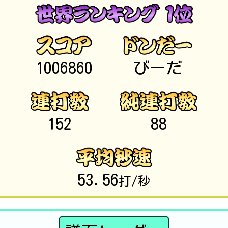
1006860
びーだ
152
88
53.56
打/秒