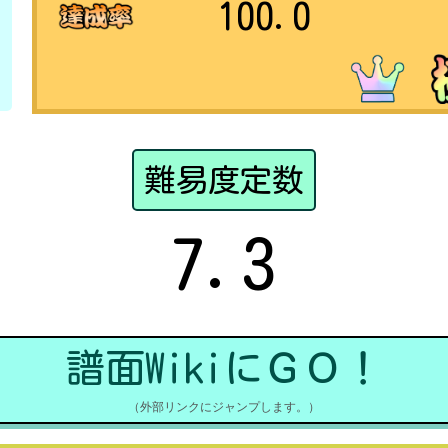
100.0
難易度定数
7.3
譜面WikiにＧＯ！
（外部リンクにジャンプします。）