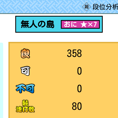
段位分析
無人の島
おに ★×7
358
0
0
80