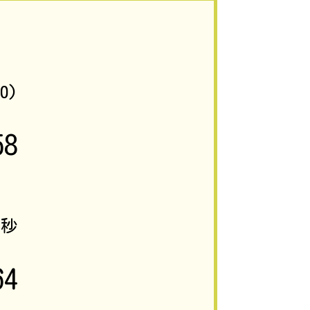
70)
58
3
秒
64