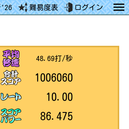
'26
難易度表
ログイン
48.69
打/秒
1006060
10.00
86.475