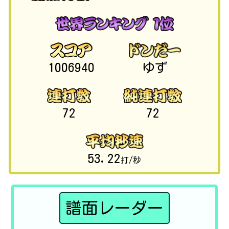
1006940
ゆず
72
72
53.22
打/秒
譜面レーダー