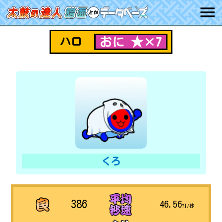
おに ★×7
ハロ
くろ
386
46.56
打/秒