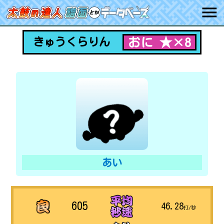
おに ★×8
きゅうくらりん
あい
605
46.28
打/秒