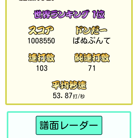
1008550
ぱぬぷんて
103
71
53.87
打/秒
譜面レーダー