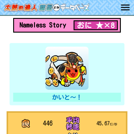
おに ★×8
Nameless Story
かいと〜！
446
45.67
打/秒