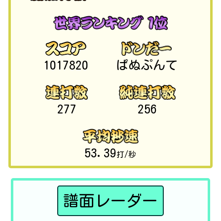
1017820
ぱぬぷんて
277
256
53.39
打/秒
譜面レーダー