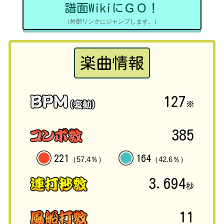
譜面WikiにＧＯ！
（外部リンクにジャンプします。）
楽曲情報
127
※
385
221
164
（57.4％）
（42.6％）
3.694
秒
11