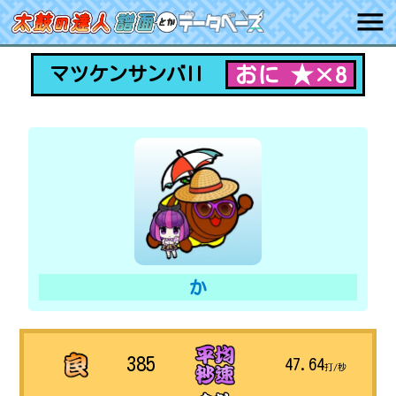
おに ★×8
マツケンサンバII
か
385
47.64
打/秒