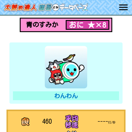
おに ★×8
青のすみか
わんわん
460
----
打/秒