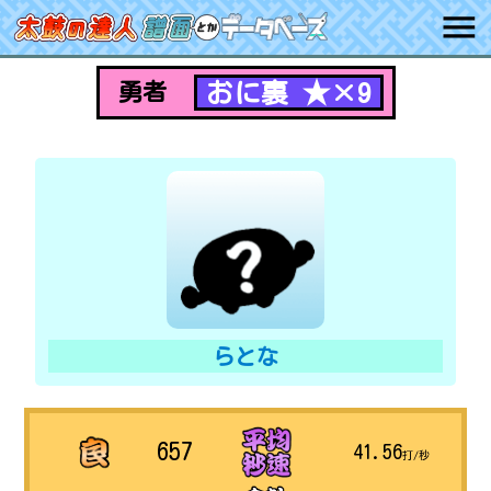
おに裏 ★×9
勇者
らとな
657
41.56
打/秒