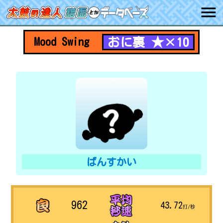
おに裏 ★×10
Mood Swing
ばんすかい
962
43.72
打/秒