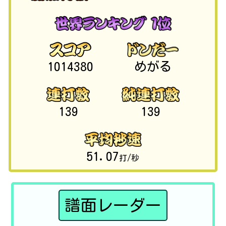
1014380
めがる
139
139
51.07
打/秒
譜面レーダー