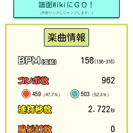
譜面WikiにＧＯ！
（外部リンクにジャンプします。）
楽曲情報
158
(158-316)
962
459
503
（47.7％）
（52.3％）
2.722
秒
0