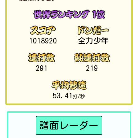
1018920
全力少年
291
219
53.41
打/秒
譜面レーダー