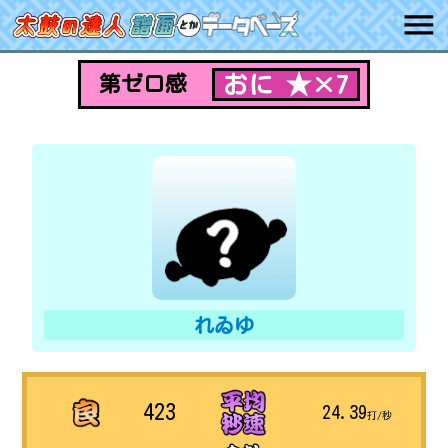
おに ★×7
第ゼロ感
れゐゆ
423
24.39
打/秒