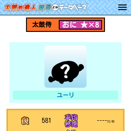
おに ★×8
太鼓侍
ユーリ
581
----
打/秒