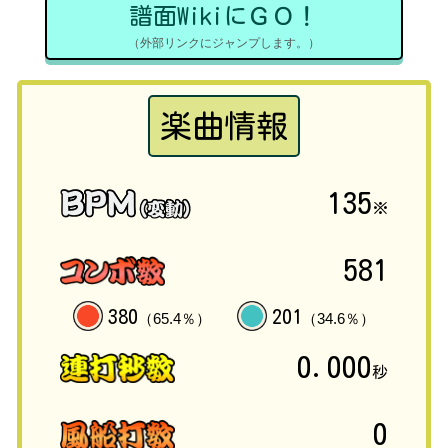
譜面WikiにＧＯ！
（外部リンクにジャンプします。）
楽曲情報
135
※
581
380
201
（65.4％）
（34.6％）
0.000
秒
0