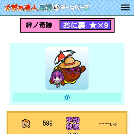
おに裏 ★×9
絆ノ奇跡
か
599
----
打/秒