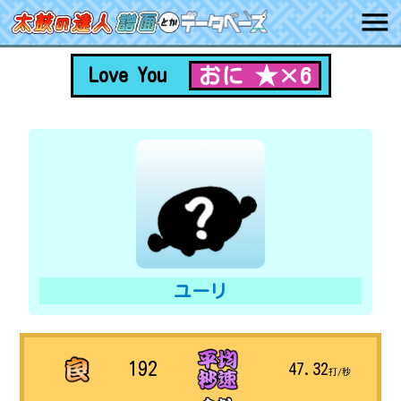
おに ★×6
Love You
ユーリ
192
47.32
打/秒