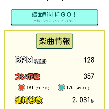
譜面WikiにＧＯ！
（外部リンクにジャンプします。）
楽曲情報
128
357
181
176
（50.7％）
（49.3％）
2.031
秒