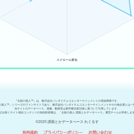
『太鼓の達人™』は、株式会社バンダイナムコエンターテインメントの登録商標です。
の達人™』シリーズのファンサイトであり、株式会社バンダイナムコエンターテインメントやその他企業とは一
当サイトのデータベース、画像、動画等は著作権法第32条に基づいて引用しています。
記を除くサイト独自コンテンツの知的財産権は、「太鼓の達人 譜面とかデータベース」運営チームが所有しま
©2025 譜面とかデータべース れぐるす
利用規約
プライバシーポリシー
お問い合わせ