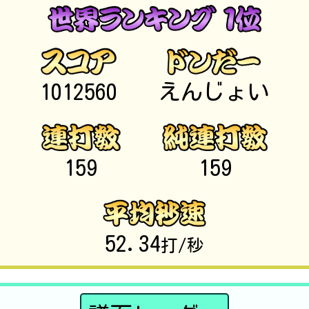
1012560
えんじょい
159
159
52.34
打/秒