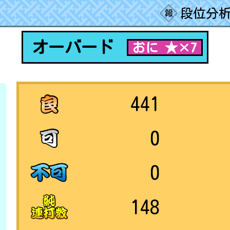
段位分析
オーバード
おに ★×7
441
0
0
148