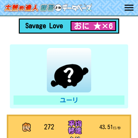
おに ★×6
Savage Love
ユーリ
272
43.51
打/秒