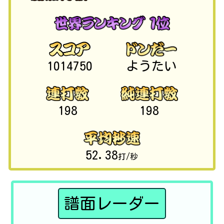
1014750
ようたい
198
198
52.38
打/秒
譜面レーダー