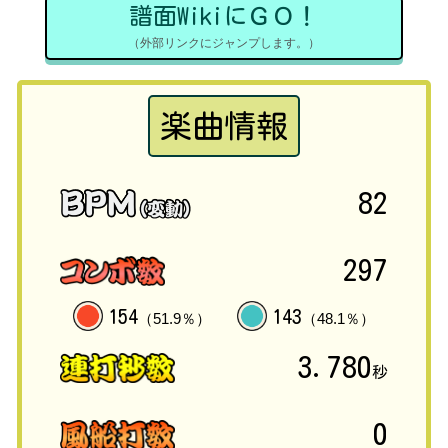
譜面WikiにＧＯ！
（外部リンクにジャンプします。）
楽曲情報
82
297
154
143
（51.9％）
（48.1％）
3.780
秒
0