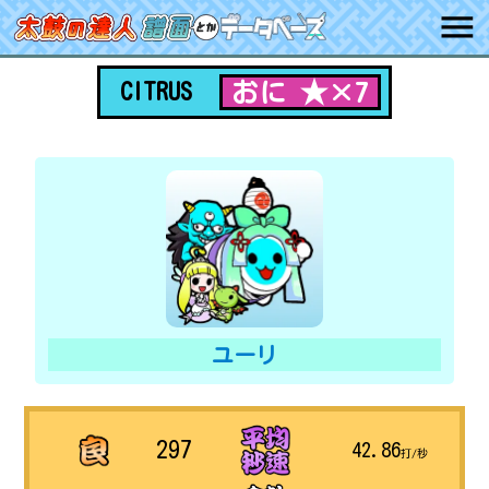
おに ★×7
CITRUS
ユーリ
297
42.86
打/秒