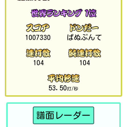
1007330
ぱぬぷんて
104
104
53.50
打/秒
譜面レーダー