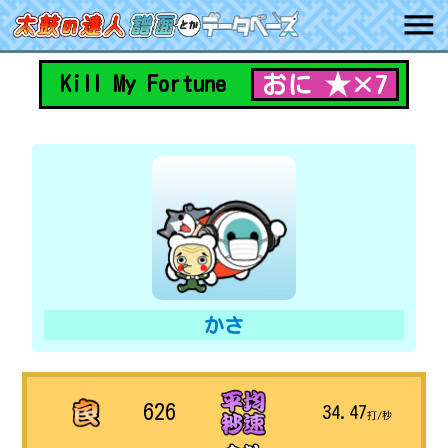
おに ★×7
Kill My Fortune
かさ
626
34.47
打/秒