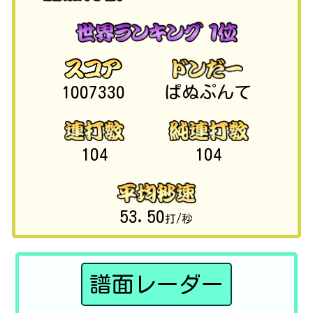
1007330
ぱぬぷんて
104
104
53.50
打/秒
譜面レーダー