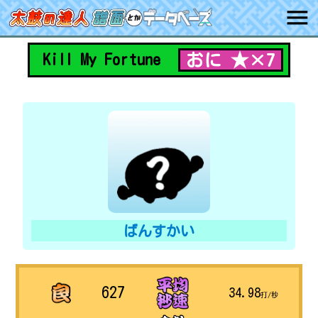
おに ★×7
Kill My Fortune
ばんすかい
627
34.98
打/秒