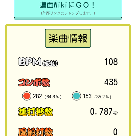
譜面WikiにＧＯ！
（外部リンクにジャンプします。）
楽曲情報
108
435
282
153
（64.8％）
（35.2％）
0.787
秒
0