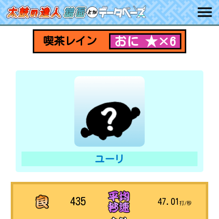
おに ★×6
喫茶レイン
ユーリ
435
47.01
打/秒