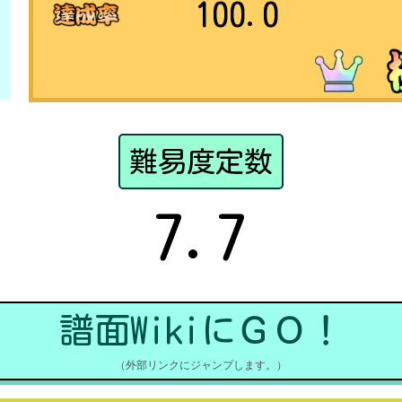
100.0
難易度定数
7.7
譜面WikiにＧＯ！
（外部リンクにジャンプします。）