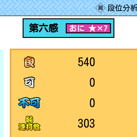
段位分析
第六感
おに ★×7
540
0
0
303