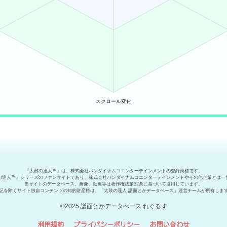
『太鼓の達人™』は、株式会社バンダイナムコエンターテインメントの登録商標です。
の達人™』シリーズのファンサイトであり、株式会社バンダイナムコエンターテインメントやその他企業とは一
当サイトのデータベース、画像、動画等は著作権法第32条に基づいて引用しています。
記を除くサイト独自コンテンツの知的財産権は、「太鼓の達人 譜面とかデータベース」運営チームが所有しま
©2025 譜面とかデータべース れぐるす
利用規約
プライバシーポリシー
お問い合わせ