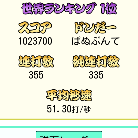
1023700
ぱぬぷんて
355
335
51.30
打/秒