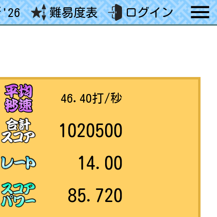
'26
難易度表
ログイン
46.40
打/秒
1020500
14.00
85.720