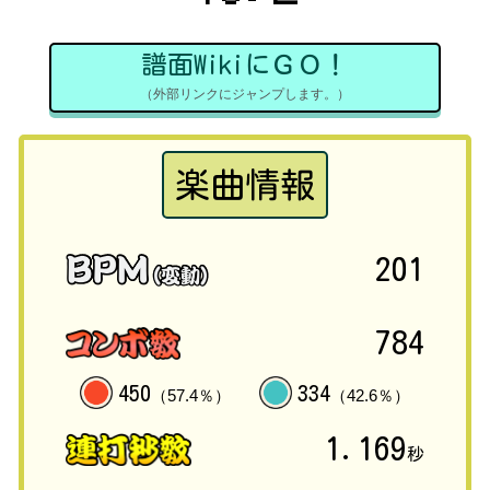
譜面WikiにＧＯ！
（外部リンクにジャンプします。）
楽曲情報
201
784
450
334
（57.4％）
（42.6％）
1.169
秒