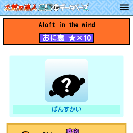
Aloft in the wind
おに裏 ★×10
ばんすかい