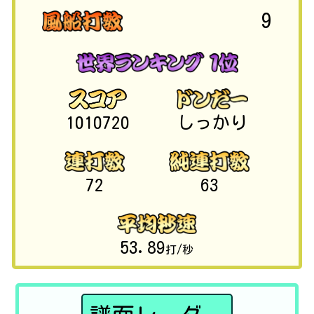
9
1010720
しっかり
72
63
53.89
打/秒