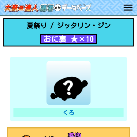
夏祭り / ジッタリン・ジン
おに裏 ★×10
くろ