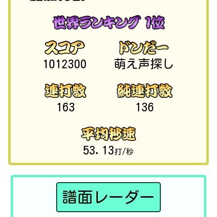
1012300
萌え声探し
163
136
53.13
打/秒
譜面レーダー