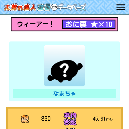
おに裏 ★×10
ウィーアー！
なまちゃ
830
45.31
打/秒